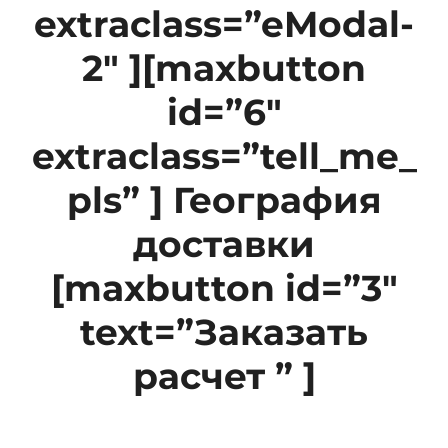
extraclass=”eModal-
2″ ][maxbutton
id=”6″
extraclass=”tell_me_
pls” ] География
доставки
[maxbutton id=”3″
text=”Заказать
расчет ” ]