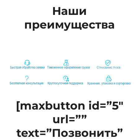
Наши
преимущества
[maxbutton id=”5″
url=””
text=”Позвонить”