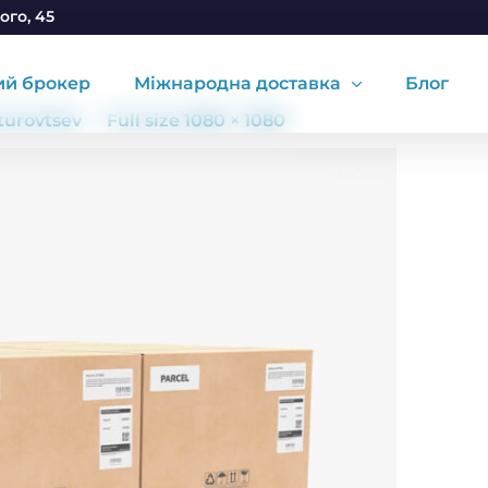
ого, 45
ий брокер
Міжнародна доставка
Блог
.turovtsev
Full size 1080 × 1080