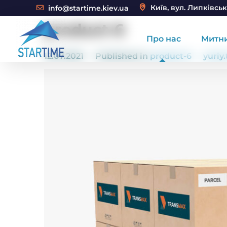
Київ, вул. Липківськ
info@startime.kiev.ua
product-6
Про нас
Митн
12.07.2021
Published in
product-6
yuriy