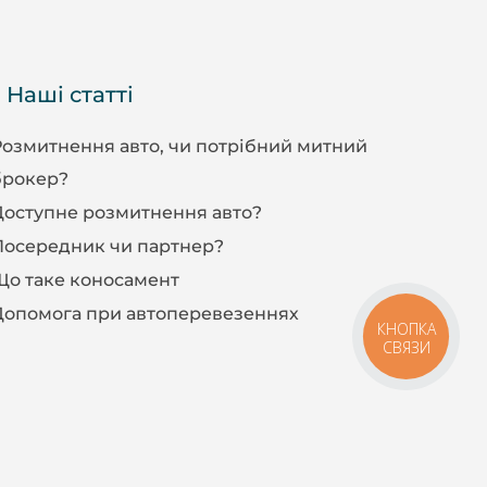
Наші статті
Розмитнення авто, чи потрібний митний
брокер?
Доступне розмитнення авто?
Посередник чи партнер?
Що таке коносамент
Допомога при автоперевезеннях
КНОПКА
СВЯЗИ