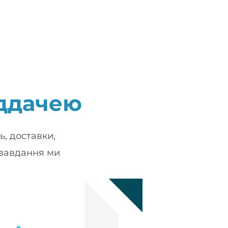
ддачею
, доставки,
 завдання ми