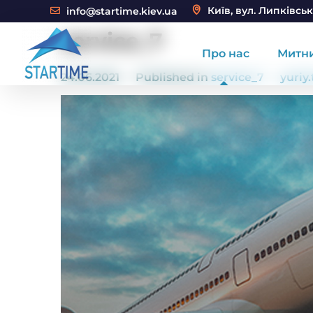
Київ, вул. Липківськ
info@startime.kiev.ua
service_7
Про нас
Митн
24.06.2021
Published in
service_7
yuriy