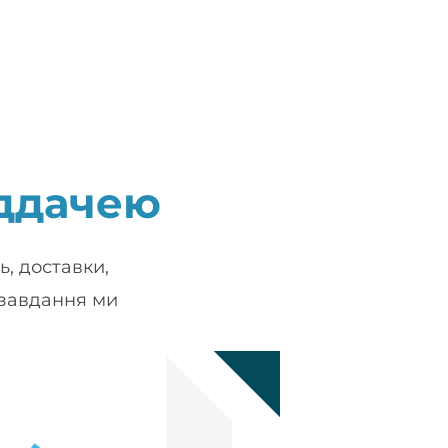
ддачею
, доставки,
 завдання ми