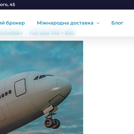
ого, 45
ий брокер
Міжнародна доставка
Блог
.turovtsev
Full size 740 × 840