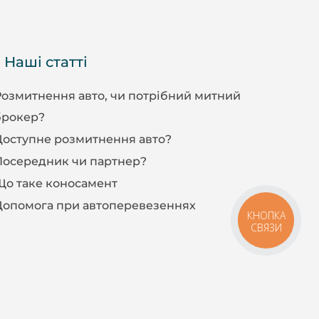
Наші статті
Розмитнення авто, чи потрібний митний
брокер?
Доступне розмитнення авто?
Посередник чи партнер?
Що таке коносамент
Допомога при автоперевезеннях
КНОПКА
СВЯЗИ