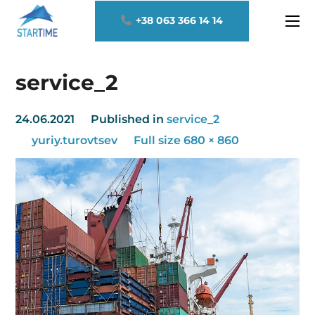
+38 063 366 14 14
service_2
24.06.2021
Published in
service_2
yuriy.turovtsev
Full size 680 × 860