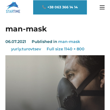
+38 063 366 14 14
man-mask
06.07.2021
Published in
man-mask
yuriy.turovtsev
Full size 1140 × 800