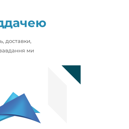
ддачею
, доставки,
 завдання ми