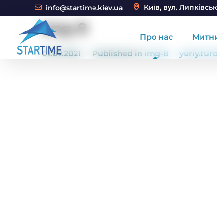
Київ, вул. Липківськ
info@startime.kiev.ua
img-8
Про нас
Митн
01.07.2021
Published in
img-8
yuriy.tur