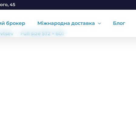
ого, 45
ий брокер
Міжнародна доставка
Блог
ovtsev
Full size 572 × 601