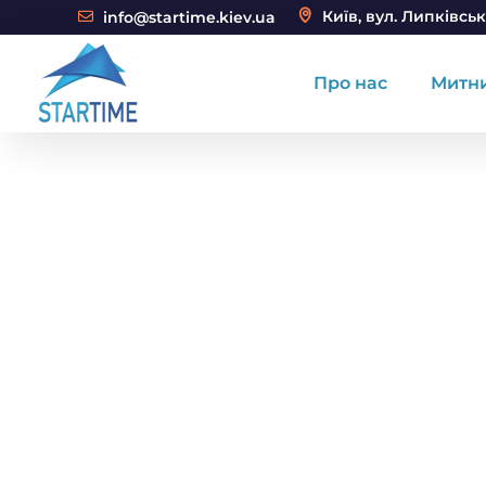
Київ, вул. Липківськ
info@startime.kiev.ua
Про нас
Митн